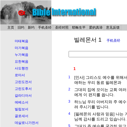
主页
旧约
新约
手机圣经
圣经对照
耶稣生平
爱的真谛
意见反馈
빌레몬서 1
手机圣经
마태복음
마가복음
누가복음
요한복음
사도행전
1
로마서
1
[인사] 그리스도 예수를 위해
고린도전서
애하는 우리 동료 필레몬과
고린도후서
2
그대의 집에 모이는 교회 여러
에게 이 편지를 씁니다.
갈라디아서
3
하느님 우리 아버지와 주 예
에베소서
려 주시기를 빕니다.
빌립보서
4
[필레몬의 사랑과 믿음] 나는
골로새서
님께 감사를 드리고 있습니다.
데살로니가전서
5
그대가 주 예수를 굳건히 믿고