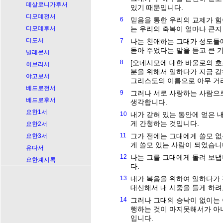
데살로니가후서
있기 때문입니다.
디모데전서
6
믿음을 통한 우리의 교제가 
디모데후서
는 우리의 축복이 얼마나 큰지
디도서
7
나는 친애하는 그대가 성도들
돋아 주었다는 말을 듣고 큰 
빌레몬서
8
[오네시모에 대한 바울로의 호
히브리서
분을 위해서 일하다가 지금 갇
야고보서
그리스도의 이름으로 아무 거
베드로전서
9
그러나 서로 사랑하는 사람으
베드로후서
생각합니다.
요한1서
10
내가 갇혀 있는 동안에 얻은 
게 간청하는 것입니다.
요한2서
11
그가 전에는 그대에게 쓸모 
요한3서
게 쓸모 있는 사람이 되었습니
유다서
12
나는 그를 그대에게 돌려 보냅
요한계시록
다.
13
내가 복음을 위하여 일하다가 
대신해서 내 시중을 들게 하려
14
그러나 그대의 승낙이 없이는 
행하는 것이 마지못해서가 아
입니다.