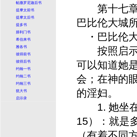
帖撒罗尼迦后书
第十七章
提摩太前书
提摩太后书
巴比伦大城
提多书
腓利门书
・巴比伦
希伯来书
雅各书
按照启示
彼得前书
可以知道她
彼得后书
约翰一书
会；在神的
约翰二书
约翰三书
的淫妇。
犹大书
启示录
1. 她坐
15）：就是
（有着不同