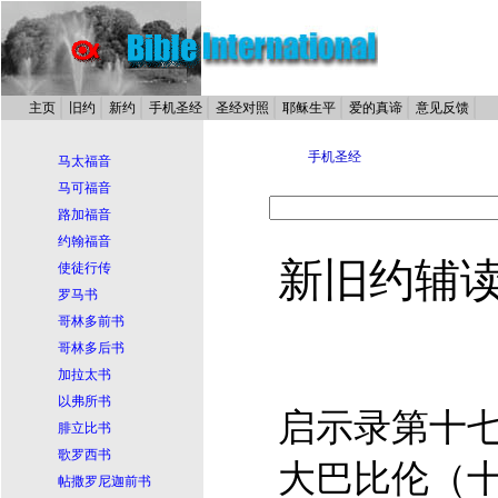
主页
旧约
新约
手机圣经
圣经对照
耶稣生平
爱的真谛
意见反馈
手机圣经
马太福音
马可福音
路加福音
约翰福音
新旧约辅
使徒行传
罗马书
哥林多前书
哥林多后书
加拉太书
以弗所书
启示录第十
腓立比书
歌罗西书
大巴比伦（十
帖撒罗尼迦前书