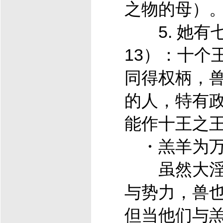
之物的母）
5. 她有七
13）：十个
同得权柄，
的人，特有
能作十王之
・羔羊为万
虽然大淫
与势力，兽
但当他们与