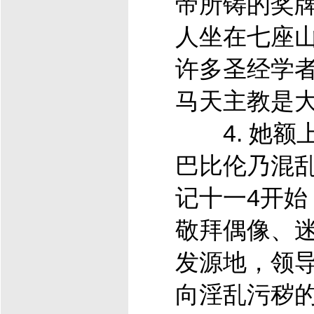
帝所铸的奖
人坐在七座
许多圣经学
马天主教是
4. 她额
巴比伦乃混
记十一4开始
敬拜偶像、
发源地，领
向淫乱污秽