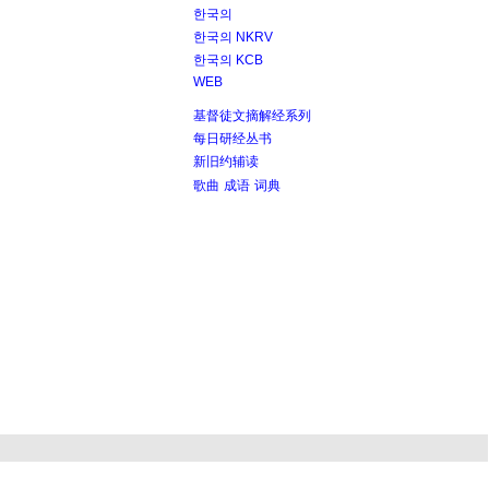
한국의
한국의 NKRV
한국의 KCB
WEB
基督徒文摘解经系列
每日研经丛书
新旧约辅读
歌曲
成语
词典