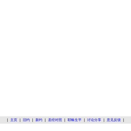
|
主页
|
旧约
|
新约
|
圣经对照
|
耶稣生平
|
讨论分享
|
意见反馈
|