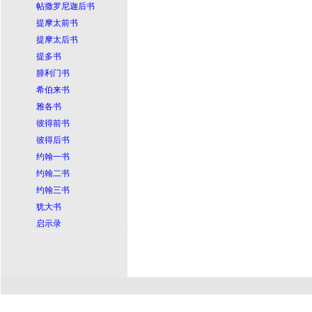
帖撒罗尼迦后书
提摩太前书
提摩太后书
提多书
腓利门书
希伯来书
雅各书
彼得前书
彼得后书
约翰一书
约翰二书
约翰三书
犹大书
启示录