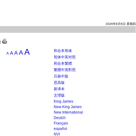
2026年8月6日 星期四
A
和合本简体
A
A
A
A
简体中英对照
和合本繁體
繁體中英對照
吕振中版
思高版
新译本
文理版
King James
New King James
New International
Deutch
Français
español
NVI