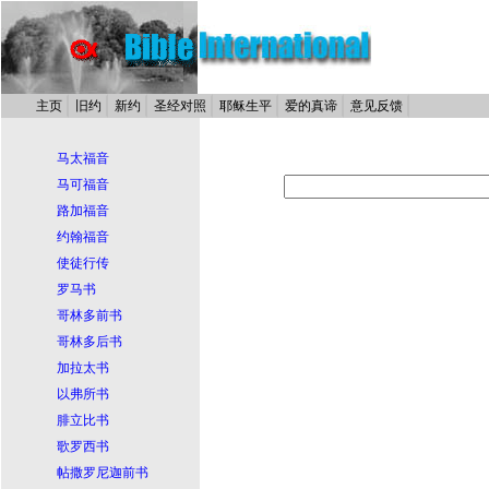
主页
旧约
新约
圣经对照
耶稣生平
爱的真谛
意见反馈
马太福音
马可福音
路加福音
约翰福音
使徒行传
罗马书
哥林多前书
哥林多后书
加拉太书
以弗所书
腓立比书
歌罗西书
帖撒罗尼迦前书