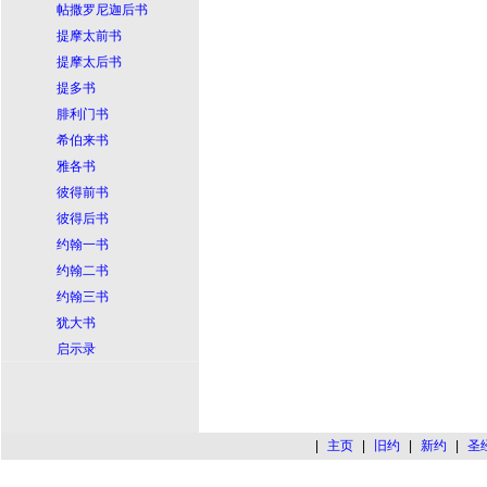
帖撒罗尼迦后书
提摩太前书
提摩太后书
提多书
腓利门书
希伯来书
雅各书
彼得前书
彼得后书
约翰一书
约翰二书
约翰三书
犹大书
启示录
|
主页
|
旧约
|
新约
|
圣