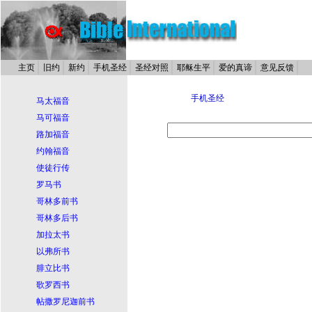
主页
旧约
新约
手机圣经
圣经对照
耶稣生平
爱的真谛
意见反馈
手机圣经
马太福音
马可福音
路加福音
约翰福音
使徒行传
罗马书
哥林多前书
哥林多后书
加拉太书
以弗所书
腓立比书
歌罗西书
帖撒罗尼迦前书